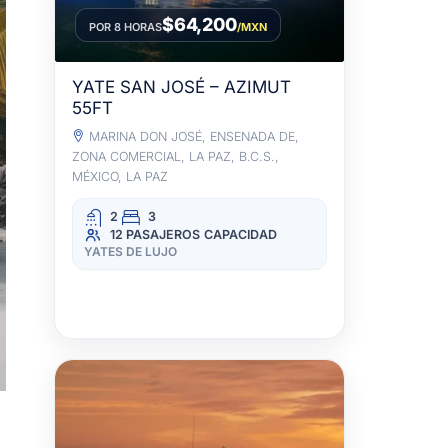
$64,200
POR 8 HORAS
/MXN
YATE SAN JOSÉ – AZIMUT
55FT
MARINA DON JOSÉ, ENSENADA DE,
ZONA COMERCIAL, LA PAZ, B.C.S.,
MÉXICO, LA PAZ
2
3
12 PASAJEROS
CAPACIDAD
YATES DE LUJO