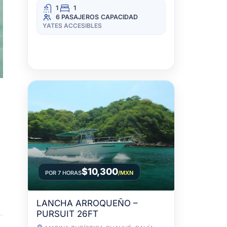
1
1
6 PASAJEROS
CAPACIDAD
YATES ACCESIBLES
$10,300
POR 7 HORAS
/MXN
LANCHA ARROQUEÑO –
PURSUIT 26FT