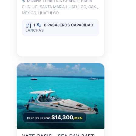
MARINA TURÍSTICA CHAHUÉ, BAHÍA
CHAHUE, SANTA MARÍA HUATULCO, OAX.,
MÉXICO, HUATULCO
1
8 PASAJEROS
CAPACIDAD
LANCHAS
$14,300
POR 06 HORAS
/MXN