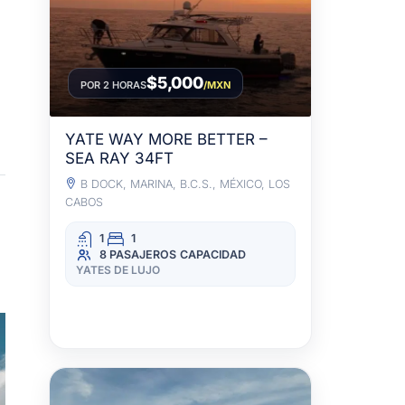
$5,000
POR 2 HORAS
/MXN
YATE WAY MORE BETTER –
SEA RAY 34FT
B DOCK, MARINA, B.C.S., MÉXICO, LOS
CABOS
1
1
8 PASAJEROS
CAPACIDAD
YATES DE LUJO