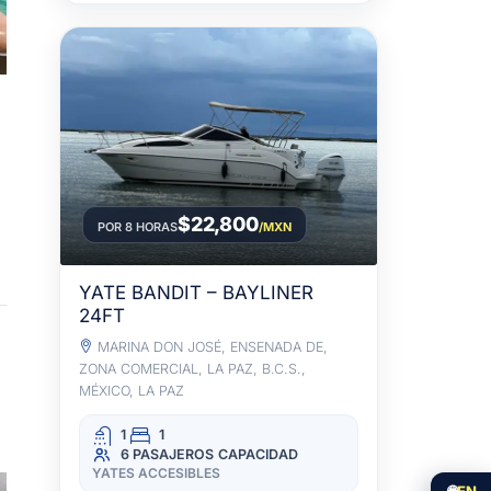
$22,800
POR 8 HORAS
/MXN
YATE BANDIT – BAYLINER
24FT
MARINA DON JOSÉ, ENSENADA DE,
ZONA COMERCIAL, LA PAZ, B.C.S.,
MÉXICO, LA PAZ
1
1
6 PASAJEROS
CAPACIDAD
YATES ACCESIBLES
🌐
EN