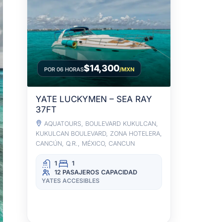
$14,300
POR 06 HORAS
/MXN
YATE LUCKYMEN – SEA RAY
37FT
AQUATOURS, BOULEVARD KUKULCAN,
KUKULCAN BOULEVARD, ZONA HOTELERA,
CANCÚN, Q.R., MÉXICO, CANCUN
1
1
12 PASAJEROS
CAPACIDAD
YATES ACCESIBLES