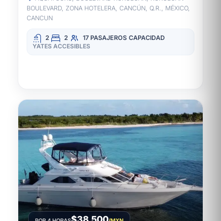
BOULEVARD, ZONA HOTELERA, CANCÚN, Q.R., MÉXICO,
CANCUN
2
2
17 PASAJEROS
CAPACIDAD
YATES ACCESIBLES
$38,500
POR 4 HORAS
/MXN