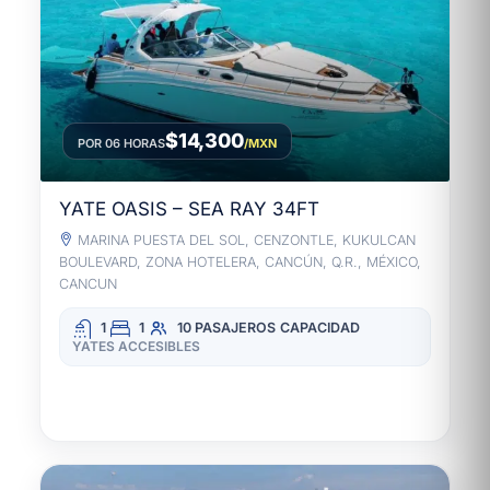
$14,300
POR 06 HORAS
/MXN
YATE OASIS – SEA RAY 34FT
MARINA PUESTA DEL SOL, CENZONTLE, KUKULCAN
BOULEVARD, ZONA HOTELERA, CANCÚN, Q.R., MÉXICO,
CANCUN
1
1
10 PASAJEROS
CAPACIDAD
YATES ACCESIBLES