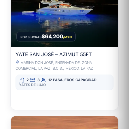
$64,200
POR 8 HORAS
/MXN
YATE SAN JOSÉ – AZIMUT 55FT
MARINA DON JOSÉ, ENSENADA DE, ZONA
COMERCIAL, LA PAZ, B.C.S., MÉXICO, LA PAZ
2
3
12 PASAJEROS
CAPACIDAD
YATES DE LUJO