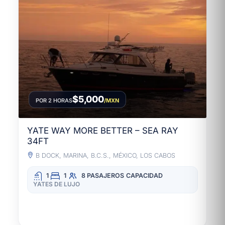
$5,000
POR 2 HORAS
/MXN
YATE WAY MORE BETTER – SEA RAY
34FT
B DOCK, MARINA, B.C.S., MÉXICO, LOS CABOS
1
1
8 PASAJEROS
CAPACIDAD
YATES DE LUJO