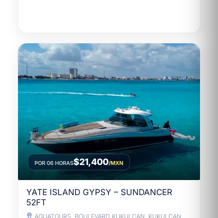
$21,400
POR 06 HORAS
/MXN
YATE ISLAND GYPSY – SUNDANCER
52FT
AQUATOURS, BOULEVARD KUKULCAN, KUKULCAN