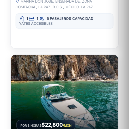
MARINA DON JOSÉ, ENSENADA DE, ZONA
COMERCIAL, LA PAZ, B.C.S., MÉXICO, LA PAZ
1
1
6 PASAJEROS
CAPACIDAD
YATES ACCESIBLES
$22,800
POR 8 HORAS
/MXN