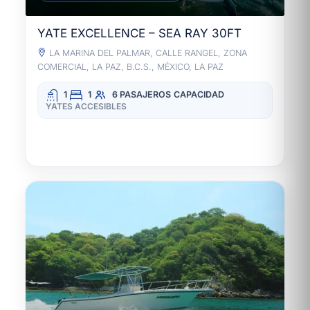
YATE EXCELLENCE – SEA RAY 30FT
LA MARINA DEL PALMAR, CALLE RANGEL, ZONA
COMERCIAL, LA PAZ, B.C.S., MÉXICO, LA PAZ
1
1
6 PASAJEROS
CAPACIDAD
YATES ACCESIBLES