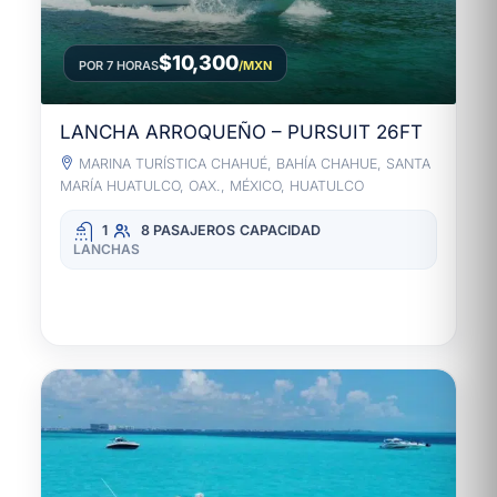
$10,300
POR 7 HORAS
/MXN
LANCHA ARROQUEÑO – PURSUIT 26FT
MARINA TURÍSTICA CHAHUÉ, BAHÍA CHAHUE, SANTA
MARÍA HUATULCO, OAX., MÉXICO, HUATULCO
1
8 PASAJEROS
CAPACIDAD
LANCHAS