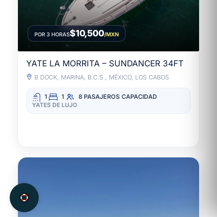
$10,500
POR 3 HORAS
/MXN
YATE LA MORRITA – SUNDANCER 34FT
B DOCK, MARINA, B.C.S., MÉXICO, LOS CABOS
1
1
8 PASAJEROS
CAPACIDAD
YATES DE LUJO