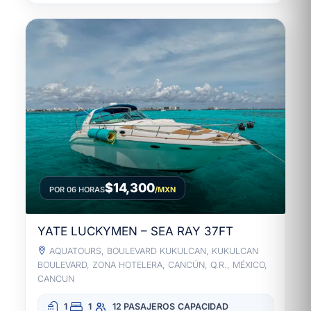
$14,300
POR 06 HORAS
/MXN
YATE LUCKYMEN – SEA RAY 37FT
AQUATOURS, BOULEVARD KUKULCAN, KUKULCAN
BOULEVARD, ZONA HOTELERA, CANCÚN, Q.R., MÉXICO,
CANCUN
1
1
12 PASAJEROS
CAPACIDAD