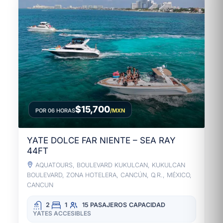
$15,700
POR 06 HORAS
/MXN
YATE DOLCE FAR NIENTE – SEA RAY
44FT
AQUATOURS, BOULEVARD KUKULCAN, KUKULCAN
BOULEVARD, ZONA HOTELERA, CANCÚN, Q.R., MÉXICO,
CANCUN
2
1
15 PASAJEROS
CAPACIDAD
YATES ACCESIBLES