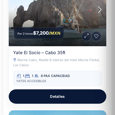
$7,200
/MXN
Por 2 horas
Yate El Socio – Cabo 35ft
Marina Cabo, Muelle B (detrás del hotel Marina Fiesta),
Los Cabos
1
1
8 PAX
CAPACIDAD
YATES ACCESIBLES
Detalles