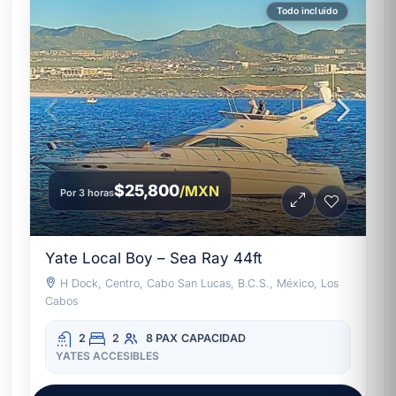
Todo incluido
$25,800
/MXN
Por 3 horas
Yate Local Boy – Sea Ray 44ft
H Dock, Centro, Cabo San Lucas, B.C.S., México, Los
Cabos
2
2
8 PAX
CAPACIDAD
YATES ACCESIBLES