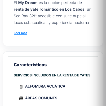
El
My Dream
es la opción perfecta de
renta de yate romántico en Los Cabos
: un
Sea Ray 32ft accesible con suite nupcial,
luces subacuáticas y experiencia nocturna
para hasta 10 pasajeros desde $5,000
Leer más
MXN. Dentro de nuestro catálogo de
yates
en Los Cabos
, el My Dream destaca como
el yate íntimo más asequible para parejas,
lunas de miel y aniversarios. Además, Cabo
San Lucas es uno de los destinos
Caracteristicas
románticos más buscados de México, como
describe
SERVICIOS INCLUIDOS EN LA RENTA DE YATES
Cabo San Lucas en Wikipedia
.
¿Qué incluye la renta del My
ALFOMBRA ACUÁTICA
Dream?
ÁREAS COMUNES
La renta del My Dream incluye lo esencial