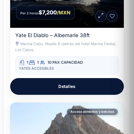
$7,200
/MXN
Por 2 horas
Yate El Diablo – Albemarle 38ft
Marina Cabo, Muelle B (detrás del hotel Marina Fiesta),
Los Cabos
1
1
10 PAX
CAPACIDAD
YATES ACCESIBLES
Detalles
Acceso alimentos y bebidas