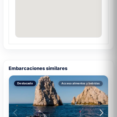
Santa María Bay
y
Chileno Bay
para
planear un snorkel romántico al amanecer.
🐋 Avistamiento de ballenas
en pareja (dic-mar)
De diciembre a marzo el My Dream es
plataforma romántica para el
avistamiento
de ballenas jorobadas en Los Cabos
. El
formato íntimo permite cercanía sin la
masificación de los tours grandes.
Embarcaciones similares
Experiencias románticas especiales a
Destacado
Acceso alimentos y bebidas
bordo del My Dream
Dentro de la oferta de
yates en Los Cabos
,
el My Dream está diseñado
específicamente para escenarios