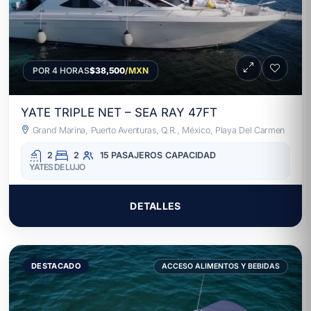
POR 4 HORAS
$38,500
/MXN
YATE TRIPLE NET – SEA RAY 47FT
Grand Marina, Puerto Aventuras, Q.R., México, Playa Del Carmen
2
2
15 PASAJEROS
CAPACIDAD
YATES DE LUJO
DETALLES
DESTACADO
ACCESO ALIMENTOS Y BEBIDAS