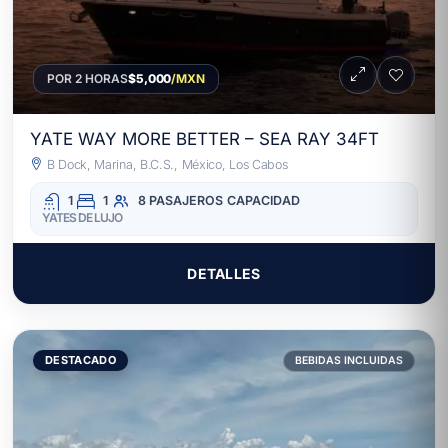
POR 2 HORAS
$5,000
/MXN
YATE WAY MORE BETTER – SEA RAY 34FT
B Dock, Marina, B.C.S., México, Los Cabos
1
1
8 PASAJEROS
CAPACIDAD
YATES DE LUJO
DETALLES
DESTACADO
BEBIDAS INCLUIDAS