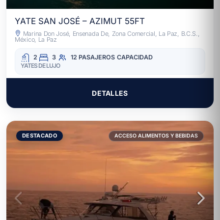
YATE SAN JOSÉ – AZIMUT 55FT
Marina Don José, Ensenada De, Zona Comercial, La Paz, B.C.S.,
México, La Paz
2
3
12 PASAJEROS
CAPACIDAD
YATES DE LUJO
DETALLES
DESTACADO
ACCESO ALIMENTOS Y BEBIDAS