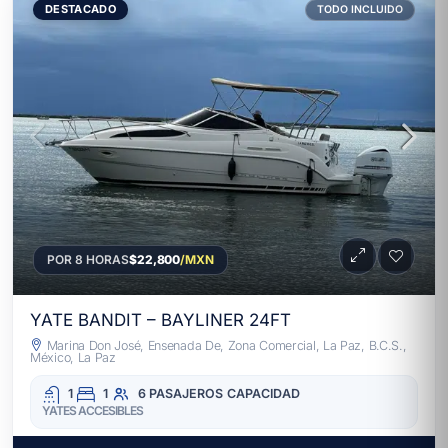
DESTACADO
TODO INCLUIDO
POR 8 HORAS
$22,800
/MXN
YATE BANDIT – BAYLINER 24FT
Marina Don José, Ensenada De, Zona Comercial, La Paz, B.C.S.,
México, La Paz
1
1
6 PASAJEROS
CAPACIDAD
YATES ACCESIBLES