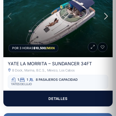
POR 3 HORAS
$10,500
/MXN
YATE LA MORRITA – SUNDANCER 34FT
B Dock, Marina, B.C.S., México, Los Cabos
1
1
8 PASAJEROS
CAPACIDAD
YATES DE LUJO
DETALLES