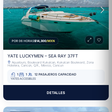
POR 06 HORAS
$14,300
/MXN
YATE LUCKYMEN – SEA RAY 37FT
Aquatours, Boulevard Kukulcan, Kukulcan Boulevard, Zona
Hotelera, Cancún, Q.R., México, Cancun
1
1
12 PASAJEROS
CAPACIDAD
YATES ACCESIBLES
DETALLES