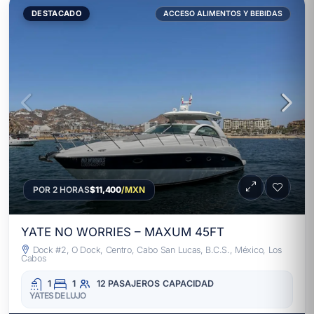
DESTACADO
ACCESO ALIMENTOS Y BEBIDAS
POR 2 HORAS
$11,400
/MXN
YATE NO WORRIES – MAXUM 45FT
Dock #2, O Dock, Centro, Cabo San Lucas, B.C.S., México, Los
Cabos
1
1
12 PASAJEROS
CAPACIDAD
YATES DE LUJO