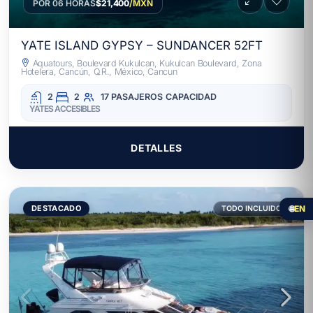
POR 06 HORAS
$21,400
/MXN
YATE ISLAND GYPSY – SUNDANCER 52FT
Aquatours, Boulevard Kukulcan, Kukulcan Boulevard, Zona
Hotelera, Cancún, Q.R., México, Cancun
2
2
17 PASAJEROS
CAPACIDAD
YATES ACCESIBLES
DETALLES
🌐
EN
DESTACADO
TODO INCLUIDO