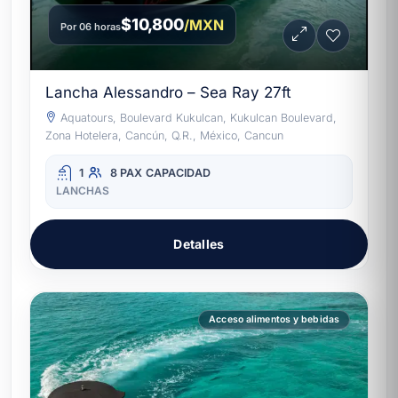
$10,800
/MXN
Por 06 horas
Lancha Alessandro – Sea Ray 27ft
Aquatours, Boulevard Kukulcan, Kukulcan Boulevard,
Zona Hotelera, Cancún, Q.R., México, Cancun
1
8 PAX
CAPACIDAD
LANCHAS
Detalles
Acceso alimentos y bebidas