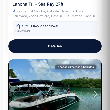
Lancha Tri – Sea Ray 27ft
Residencial Nautilus, Calle del Galeón, Kukulcan
Boulevard, Zona Hotelera, Cancún, Q.R., México, Cancun
1
8 PAX
CAPACIDAD
LANCHAS
Detalles
Acceso alimentos y bebidas