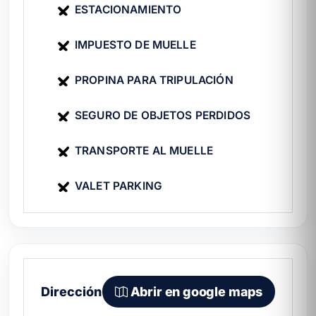
formulario. Asimismo, revisa antes
cuánto
ESTACIONAMIENTO
cuesta rentar un yate en Cancún
para
planear tu presupuesto.
IMPUESTO DE MUELLE
PROPINA PARA TRIPULACIÓN
SEGURO DE OBJETOS PERDIDOS
TRANSPORTE AL MUELLE
VALET PARKING
Dirección
Abrir en google maps