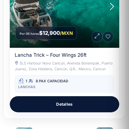
$12,900
/MXN
Por 06 horas
Lancha Trick – Four Wings 26ft
SLS Harbour Novo Cancun, Avenida Bonampak, Puerto
Juarez, Zona Hotelera, Cancún, Q.R., México, Cancun
1
8 PAX
CAPACIDAD
LANCHAS
Detalles