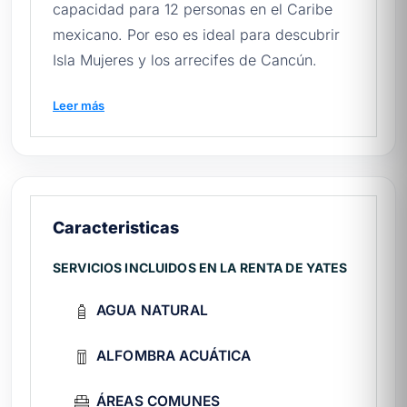
capacidad para 12 personas en el Caribe
mexicano. Por eso es ideal para descubrir
Isla Mujeres y los arrecifes de Cancún.
Conoce más sobre la
renta de yates en
Leer más
Cancún
y reserva la tuya.
Antes de zarpar, te conviene leer
cuánto
cuesta rentar un yate en Cancún
y nuestra
guía rápida para rentar yates en México
.
Caracteristicas
🛥️ ¿Qué incluye tu experiencia?
SERVICIOS INCLUIDOS EN LA RENTA DE YATES
Tripulación:
capitán experto y marinero
atento durante todo el recorrido.
AGUA NATURAL
A bordo:
comedor exterior, comedor
interior.
ALFOMBRA ACUÁTICA
Bienvenida:
agua natural, refrescos,
cervezas incluidos.
ÁREAS COMUNES