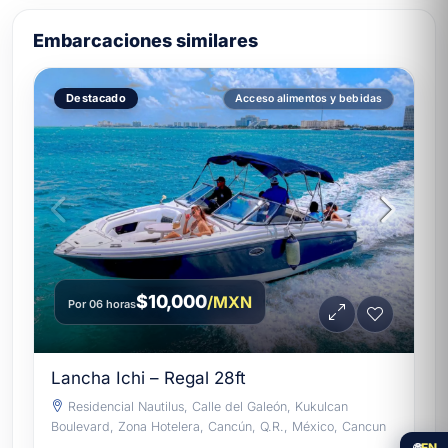
Embarcaciones similares
Destacado
Acceso alimentos y bebidas
$10,000
/MXN
Por 06 horas
Lancha Ichi – Regal 28ft
Residencial Nautilus, Calle del Galeón, Kukulcan
Boulevard, Zona Hotelera, Cancún, Q.R., México, Cancun
🌐
EN