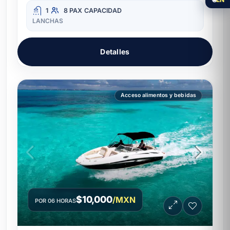
1
8 PAX
CAPACIDAD
LANCHAS
Detalles
Acceso alimentos y bebidas
$10,000
/MXN
POR 06 HORAS