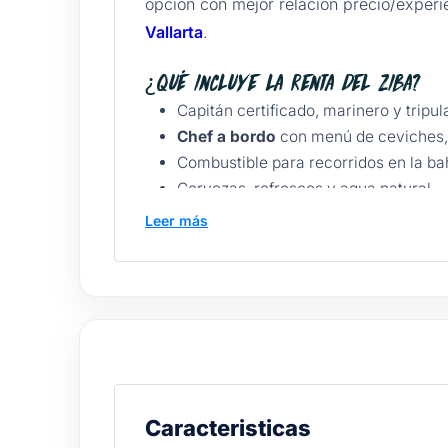
opción con mejor relación precio/exper
Vallarta
.
¿Qué incluye la renta del Ziba?
Capitán certificado, marinero y tripul
Chef a bordo
con menú de ceviches, 
Combustible para recorridos en la ba
Cervezas, refrescos y agua natural.
Cocina equipada y comedor exterior 
Leer más
Equipo de snorkel, equipo de pesca y
Suite nupcial, sala con TV y luces su
Chalecos salvavidas, GPS, seguro de v
Precios y paquetes
Duración
Tarifa base MXN
Incluye
4 horas
Desde $42,000
Capitán, combustib
Caracteristicas
6 horas
Consultar
+ ruta extendida 