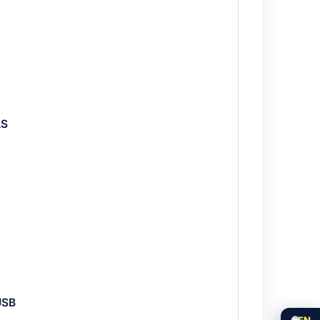
chefs en Puerto Vallarta
.
AS
USB
🌐
EN