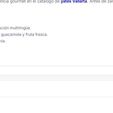
iencia gourmet en el catálogo de
yates Vallarta
. Antes de za
ación multilingüe.
guacamole y fruta fresca.
hía.
con AC.
 carga USB.
bacuáticas.
iajero, toallas.
le, chef, ceviches
+ menú expandido