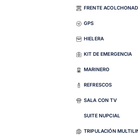
eparados a bordo.
FRENTE ACOLCHONA
pcial.
ubacuáticas.
GPS
embre a marzo.
HIELERA
KIT DE EMERGENCIA
MARINERO
REFRESCOS
SALA CON TV
SUITE NUPCIAL
rta precio
Ziba con chef incluido, escríbenos por WhatsApp
TRIPULACIÓN MULTIL
res playas en Puerto Vallarta
.