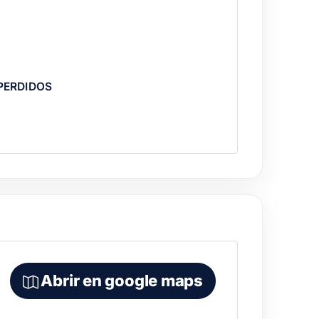
PERDIDOS
 parrilla, postres) se cotiza por
Abrir en google maps