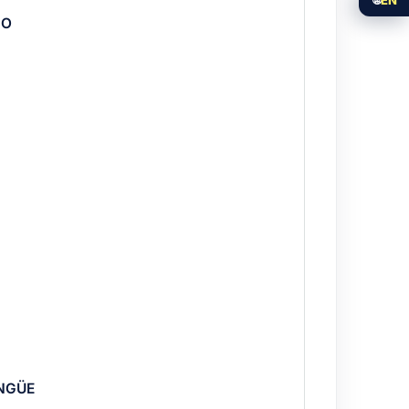
DO
 y aparta con el 50%. Compara con el
INGÜE