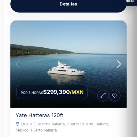
🌐
EN
Detalles
$299,390
/MXN
POR 8 HORAS
Yate Hatteras 120ft
Muelle E, Marina Vallarta, Puerto Vallarta, Jalisco,
México, Puerto Vallarta