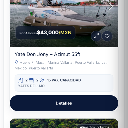
$43,000
/MXN
Por 4 horas
Yate Don Jony – Azimut 55ft
Muelle F, Mástil, Marina Vallarta, Puerto Vallarta, Jal.,
México, Puerto Vallarta
2
2
15 PAX
CAPACIDAD
YATES DE LUJO
Detalles
Alimentos incluidos