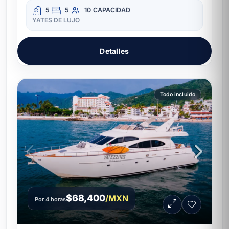
5
5
10
CAPACIDAD
YATES DE LUJO
Detalles
Todo incluido
$68,400
/MXN
Por 4 horas