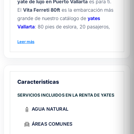
yate de lujo en Puerto Vallarta
es para ti.
El
Vita Ferreti 80ft
es la embarcación más
grande de nuestro catálogo de
yates
Vallarta
: 80 pies de eslora, 20 pasajeros,
aire acondicionado en todas las áreas
Leer más
sociales, electrónica de navegación de
última generación y la elegancia
característica de la marca italiana
Ferretti
.
Antes de zarpar, revisa nuestra
guía
completa de Puerto Vallarta
.
Caracteristicas
¿Qué incluye la renta del Vita?
SERVICIOS INCLUIDOS EN LA RENTA DE YATES
Capitán certificado, marinero y
tripulación profesional.
AGUA NATURAL
Combustible para recorridos en la bahía.
ÁREAS COMUNES
Áreas sociales amplias con aire
acondicionado.