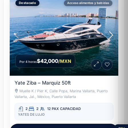
Destacado
Acceso alimentos y bebidas
$42,000
/MXN
Por 4 horas
Yate Ziba – Marquiz 50ft
Muelle K / Pier K, Calle Popa, Marina Vallarta, Puerto
Vallarta, Jal., México, Puerto Vallarta
2
2
12 PAX
CAPACIDAD
YATES DE LUJO