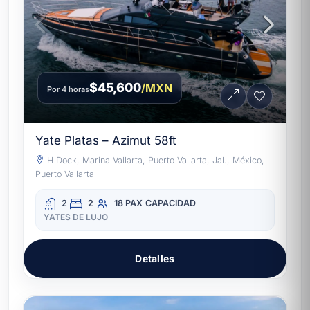
$45,600
/MXN
Por 4 horas
Yate Platas – Azimut 58ft
H Dock, Marina Vallarta, Puerto Vallarta, Jal., México,
Puerto Vallarta
2
2
18 PAX
CAPACIDAD
YATES DE LUJO
Detalles