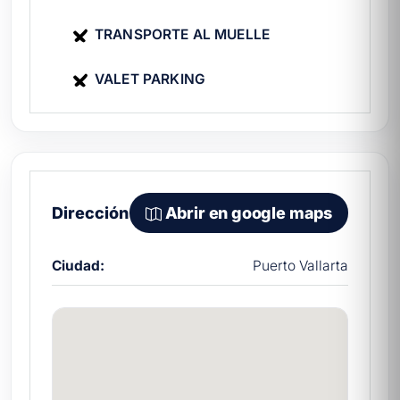
Vita Ferretti en 5 minutos. Confirma fecha,
aparta con el 50% y zarpa. Compara con el
TRANSPORTE AL MUELLE
resto del catálogo de
yates Vallarta
y
VALET PARKING
consulta las
mejores playas en Puerto
Vallarta
.
📱
WhatsApp:
+52 669 1 32 4073
📧
Correo:
ayuda@yatezzitos.com
Preguntas frecuentes
Dirección
Abrir en google maps
¿Tiene aire acondicionado en
todas las áreas?
Ciudad:
Puerto Vallarta
Sí. Áreas sociales, comedor y suite nupcial
cuentan con AC.
¿Para qué tipo de evento es
ideal?