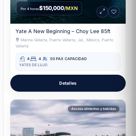
$150,000
/MXN
Por 4 horas
Yate A New Beginning – Choy Lee 85ft
Marina Vallarta, Puerto Vallarta, Jal., México, Puerto
Vallarta
4
4
50 PAX
CAPACIDAD
YATES DE LUJO
Detalles
Acceso alimentos y bebidas