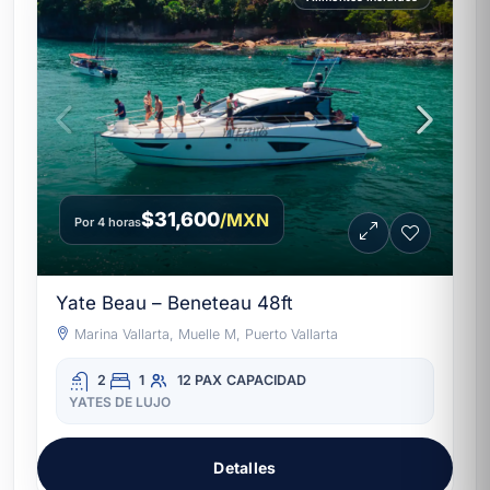
$31,600
/MXN
Por 4 horas
Yate Beau – Beneteau 48ft
Marina Vallarta, Muelle M, Puerto Vallarta
2
1
12 PAX
CAPACIDAD
YATES DE LUJO
Detalles