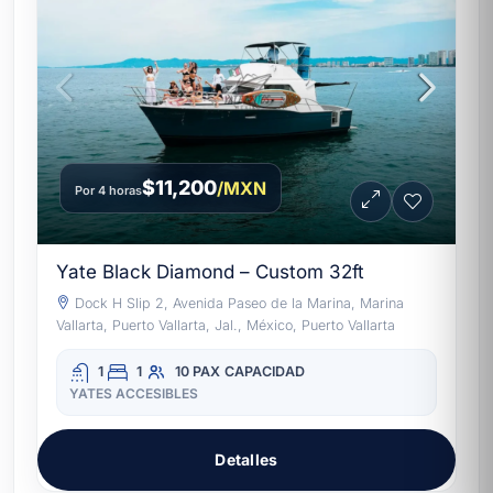
$11,200
/MXN
Por 4 horas
Yate Black Diamond – Custom 32ft
Dock H Slip 2, Avenida Paseo de la Marina, Marina
Vallarta, Puerto Vallarta, Jal., México, Puerto Vallarta
1
1
10 PAX
CAPACIDAD
YATES ACCESIBLES
Detalles