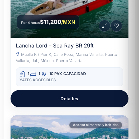
$11,200
/MXN
Por 4 horas
Lancha Lord – Sea Ray BR 29ft
Muelle K / Pier K, Calle Popa, Marina Vallarta, Puerto
Vallarta, Jal., México, Puerto Vallarta
1
1
10 PAX
CAPACIDAD
YATES ACCESIBLES
Detalles
Acceso alimentos y bebidas