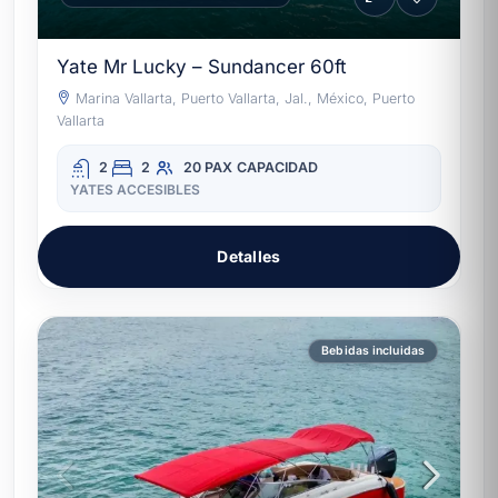
Yate Mr Lucky – Sundancer 60ft
Marina Vallarta, Puerto Vallarta, Jal., México, Puerto
Vallarta
2
2
20 PAX
CAPACIDAD
YATES ACCESIBLES
Detalles
Bebidas incluidas