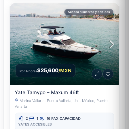
Acceso alimentos y bebidas
$25,600
/MXN
Por 4 horas
Yate Tamygo – Maxum 46ft
Marina Vallarta, Puerto Vallarta, Jal., México, Puerto
Vallarta
2
1
16 PAX
CAPACIDAD
YATES ACCESIBLES