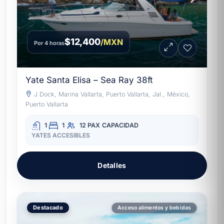
$12,400
/MXN
Por 4 horas
Yate Santa Elisa – Sea Ray 38ft
J Dock, Marina Vallarta, Puerto Vallarta, Jal., México,
Puerto Vallarta
1
1
12 PAX
CAPACIDAD
YATES ACCESIBLES
Detalles
Destacado
Acceso alimentos y bebidas