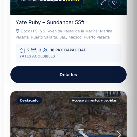
Yate Ruby – Sundancer 55ft
Dock H Slip 2, Avenida Paseo de la Marina, Marina
Vallarta, Puerto Vallarta, Jal., México, Puerto Vallarta
2
3
18 PAX
CAPACIDAD
YATES ACCESIBLES
Detalles
Destacado
Acceso alimentos y bebidas