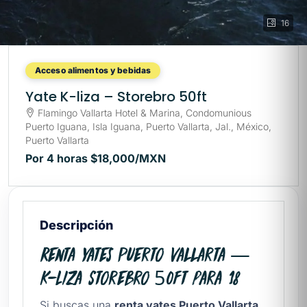
16
Acceso alimentos y bebidas
Yate K-liza – Storebro 50ft
Flamingo Vallarta Hotel & Marina, Condomunious
Puerto Iguana, Isla Iguana, Puerto Vallarta, Jal., México,
Puerto Vallarta
Por 4 horas
$18,000
/MXN
Descripción
Renta Yates Puerto Vallarta —
K-Liza Storebro 50ft para 18
Si buscas una
renta yates Puerto Vallarta