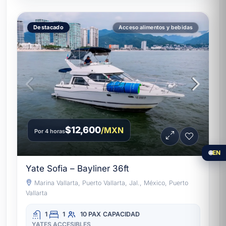
Destacado
Acceso alimentos y bebidas
$12,600
/MXN
Por 4 horas
🌐
EN
Yate Sofia – Bayliner 36ft
Marina Vallarta, Puerto Vallarta, Jal., México, Puerto
Vallarta
1
1
10 PAX
CAPACIDAD
YATES ACCESIBLES