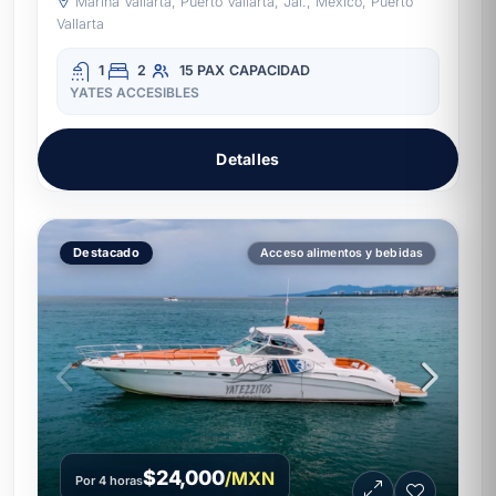
Marina Vallarta, Puerto Vallarta, Jal., México, Puerto
Vallarta
1
2
15 PAX
CAPACIDAD
YATES ACCESIBLES
Detalles
Destacado
Acceso alimentos y bebidas
$24,000
/MXN
Por 4 horas