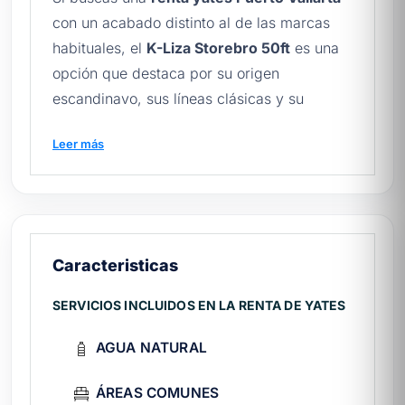
con un acabado distinto al de las marcas
habituales, el
K-Liza Storebro 50ft
es una
opción que destaca por su origen
escandinavo, sus líneas clásicas y su
capacidad para hasta 18 pasajeros. Forma
Leer más
parte de nuestra flota de
yates Vallarta
y
zarpa desde la zona Flamingo, una marina
menos concurrida que el centro turístico.
Antes de zarpar, te conviene revisar nuestra
guía completa de Puerto Vallarta
para
Caracteristicas
planear escalas y horarios.
SERVICIOS INCLUIDOS EN LA RENTA DE YATES
¿Qué incluye la renta del K-Liza?
AGUA NATURAL
Capitán certificado y marinero a bordo.
Combustible para recorridos dentro de la
ÁREAS COMUNES
bahía.