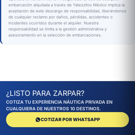
embarcación alquilada a través de Yatezzitos México implica la
aceptación de este descargo de responsabilidad, liberándonos
de cualquier reclamo por daños, pérdidas, accidentes o
incidentes ocurridos durante el alquiler. Nuestra
responsabilidad se limita a la gestión administrativa y
asesoramiento en la selección de embarcaciones.
¿LISTO PARA ZARPAR?
COTIZA TU EXPERIENCIA NÁUTICA PRIVADA EN
CUALQUIERA DE NUESTROS 10 DESTINOS.
COTIZAR POR WHATSAPP