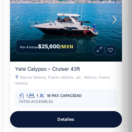
$25,600
/MXN
Por 4 horas
Yate Calypso – Cruiser 43ft
Marina Vallarta, Puerto Vallarta, Jal., México, Puerto
Vallarta
1
1
16 PAX
CAPACIDAD
YATES ACCESIBLES
Detalles