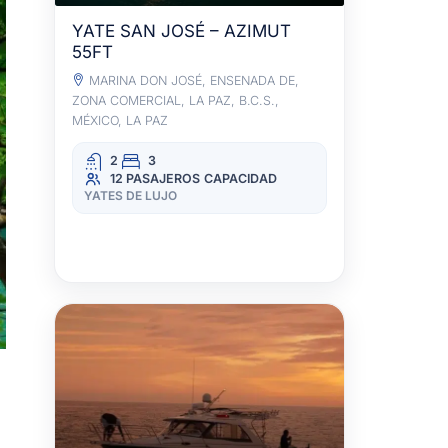
YATE SAN JOSÉ – AZIMUT
55FT
MARINA DON JOSÉ, ENSENADA DE,
ZONA COMERCIAL, LA PAZ, B.C.S.,
MÉXICO, LA PAZ
2
3
12 PASAJEROS
CAPACIDAD
YATES DE LUJO