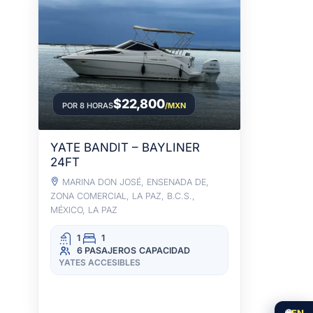
$22,800
POR 8 HORAS
/MXN
YATE BANDIT – BAYLINER
24FT
MARINA DON JOSÉ, ENSENADA DE,
ZONA COMERCIAL, LA PAZ, B.C.S.,
MÉXICO, LA PAZ
1
1
6 PASAJEROS
CAPACIDAD
YATES ACCESIBLES
🌐
EN