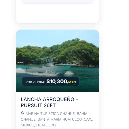
$10,300
POR 7 HORAS
/MXN
LANCHA ARROQUEÑO –
PURSUIT 26FT
MARINA TURÍSTICA CHAHUÉ, BAHÍA
CHAHUE, SANTA MARÍA HUATULCO, OAX.,
MÉXICO, HUATULCO