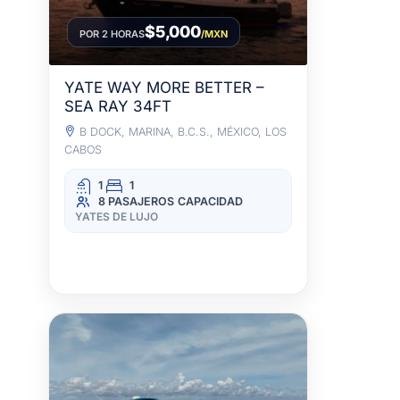
$5,000
POR 2 HORAS
/MXN
YATE WAY MORE BETTER –
SEA RAY 34FT
B DOCK, MARINA, B.C.S., MÉXICO, LOS
CABOS
1
1
8 PASAJEROS
CAPACIDAD
YATES DE LUJO