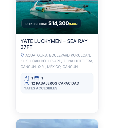
$14,300
POR 06 HORAS
/MXN
YATE LUCKYMEN – SEA RAY
37FT
AQUATOURS, BOULEVARD KUKULCAN,
KUKULCAN BOULEVARD, ZONA HOTELERA,
CANCÚN, Q.R., MÉXICO, CANCUN
1
1
12 PASAJEROS
CAPACIDAD
YATES ACCESIBLES