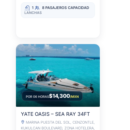
1
8 PASAJEROS
CAPACIDAD
LANCHAS
$14,300
POR 06 HORAS
/MXN
YATE OASIS – SEA RAY 34FT
MARINA PUESTA DEL SOL, CENZONTLE,
KUKULCAN BOULEVARD, ZONA HOTELERA,