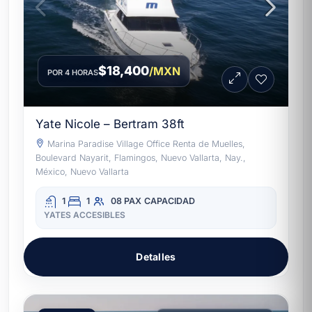
$18,400
/MXN
POR 4 HORAS
Yate Nicole – Bertram 38ft
Marina Paradise Village Office Renta de Muelles,
Boulevard Nayarit, Flamingos, Nuevo Vallarta, Nay.,
México, Nuevo Vallarta
1
1
08 PAX
CAPACIDAD
YATES ACCESIBLES
Detalles