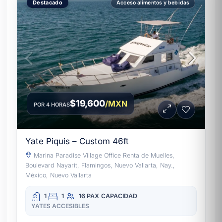
Destacado
Acceso alimentos y bebidas
$19,600
/MXN
POR 4 HORAS
Yate Piquis – Custom 46ft
Marina Paradise Village Office Renta de Muelles,
Boulevard Nayarit, Flamingos, Nuevo Vallarta, Nay.,
México, Nuevo Vallarta
1
1
16 PAX
CAPACIDAD
YATES ACCESIBLES