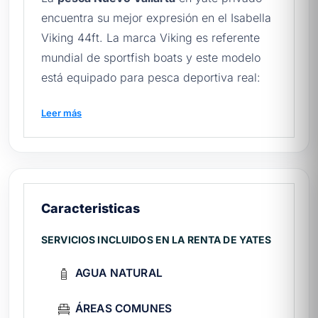
encuentra su mejor expresión en el Isabella
Viking 44ft. La marca Viking es referente
mundial de sportfish boats y este modelo
está equipado para pesca deportiva real:
cañas, accesorios, sillón de pesca y capitán
Leer más
con experiencia local en Bahía de Banderas.
Recibe hasta 14 personas en Marina
Paradise Village. Compara opciones de
yates en Nuevo Vallarta
.
Caracteristicas
Ficha técnica del Isabella Viking
SERVICIOS INCLUIDOS EN LA RENTA DE YATES
Eslora
44 pies (Viking, marca pesca clásica)
Año
1999
AGUA NATURAL
Capacidad
14 pasajeros
Marina
Paradise Village, Boulevard Nayarit
ÁREAS COMUNES
Tarifa
Desde $19,600 MXN / 4 horas