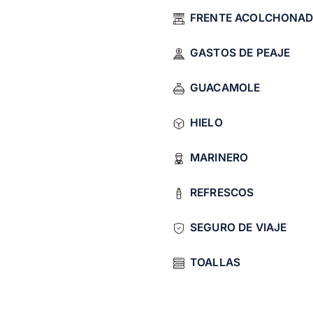
idal suite.
FRENTE ACOLCHONA
ights.
GASTOS DE PEAJE
.
GUACAMOLE
HIELO
MARINERO
REFRESCOS
SEGURO DE VIAJE
TOALLAS
ith Tamygo in 5 minutes. Confirm date, secure with 50% dep
est beaches in Puerto Vallarta
.