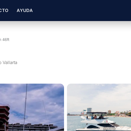
CTO
AYUDA
 46ft
o Vallarta