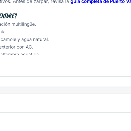
ivos. Antes de zarpar, revisa la
guía completa de Puerto Va
enture?
ación multilingüe.
hía.
acamole y agua natural.
exterior con AC.
 alfombra acuática.
 y áreas amplias.
onido premium.
iajero, toallas.
de chefs en Puerto Vallarta
.
es