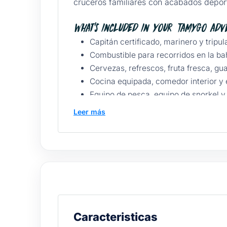
cruceros familiares con acabados deport
What’s included in your Tamygo adv
Capitán certificado, marinero y tripul
Combustible para recorridos en la ba
Cervezas, refrescos, fruta fresca, gu
Cocina equipada, comedor interior y 
Equipo de pesca, equipo de snorkel y
Flybridge acolchonado, suite nupcial
Leer más
Luces para experiencia nocturna y s
Chalecos salvavidas, GPS, seguro de v
Para chef privado, ver
recomendaciones 
Pricing & packages
Duration
Base rate MXN
Includes
Caracteristicas
4 hours
From $25,600
Captain, fuel, ameniti