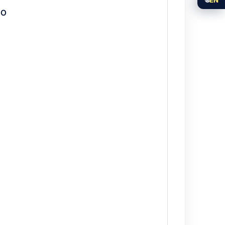
DO
osit and sail. Compare with the full