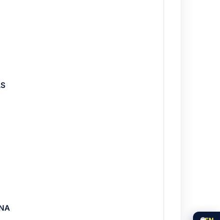
AS
RNA
🌐
EN