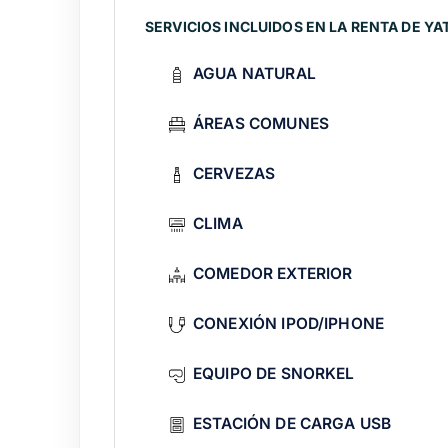
6 hours
Quote
+ extended route
SERVICIOS INCLUIDOS EN LA RENTA DE YA
8 hours
Quote
+ Yelapa/Majahuitas 
AGUA NATURAL
Get a quote on WhatsApp
with no comm
ÁREAS COMUNES
Suggested routes from Marina Vallar
Los Arcos de Mismalo
CERVEZAS
Classic adventure: snorkel and beachfro
CLIMA
Yelapa, Majahuitas a
COMEDOR EXTERIOR
Extended adventure to virgin beaches. D
CONEXIÓN IPOD/IPHONE
Night experience with 
EQUIPO DE SNORKEL
Tamygo signature: sunset cruise with un
Special experiences on board
ESTACIÓN DE CARGA USB