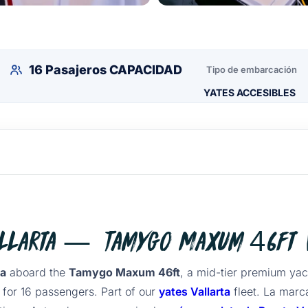
16 Pasajeros CAPACIDAD
Tipo de embarcación
YATES ACCESIBLES
allarta — Tamygo Maxum 46ft V
ta
aboard the
Tamygo Maxum 46ft
, a mid-tier premium yach
for 16 passengers. Part of our
yates Vallarta
fleet. La mar