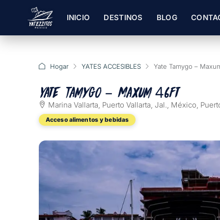
INICIO
DESTINOS
BLOG
CONTA
Hogar
YATES ACCESIBLES
Yate Tamygo – Maxum
Yate Tamygo – Maxum 46ft
Marina Vallarta, Puerto Vallarta, Jal., México, Puert
Acceso alimentos y bebidas