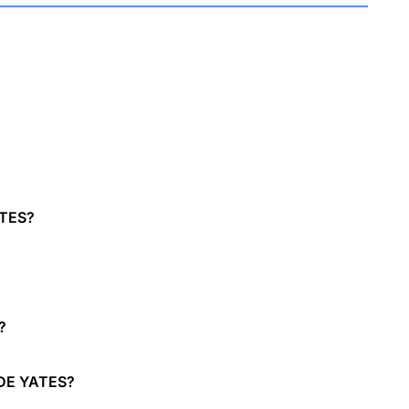
TES?
?
DE YATES?