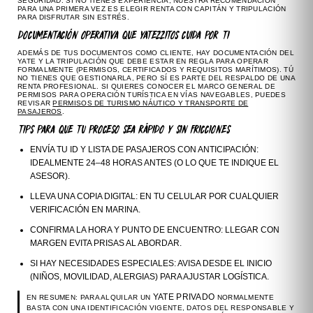
SEGURIDAD. SI NO TIENES EXPERIENCIA, NUESTRA RECOMENDACIÓN
PARA UNA PRIMERA VEZ ES ELEGIR RENTA CON CAPITÁN Y TRIPULACIÓN
PARA DISFRUTAR SIN ESTRÉS.
DOCUMENTACIÓN OPERATIVA QUE YATEZZITOS CUIDA POR TI
ADEMÁS DE TUS DOCUMENTOS COMO CLIENTE, HAY DOCUMENTACIÓN DEL
YATE Y LA TRIPULACIÓN QUE DEBE ESTAR EN REGLA PARA OPERAR
FORMALMENTE (PERMISOS, CERTIFICADOS Y REQUISITOS MARÍTIMOS). TÚ
NO TIENES QUE GESTIONARLA, PERO SÍ ES PARTE DEL RESPALDO DE UNA
RENTA PROFESIONAL. SI QUIERES CONOCER EL MARCO GENERAL DE
PERMISOS PARA OPERACIÓN TURÍSTICA EN VÍAS NAVEGABLES, PUEDES
REVISAR
PERMISOS DE TURISMO NÁUTICO Y TRANSPORTE DE
PASAJEROS
.
TIPS PARA QUE TU PROCESO SEA RÁPIDO Y SIN FRICCIONES
ENVÍA TU ID Y LISTA DE PASAJEROS CON ANTICIPACIÓN:
IDEALMENTE 24–48 HORAS ANTES (O LO QUE TE INDIQUE EL
ASESOR).
LLEVA UNA COPIA DIGITAL:
EN TU CELULAR POR CUALQUIER
VERIFICACIÓN EN MARINA.
CONFIRMA LA HORA Y PUNTO DE ENCUENTRO:
LLEGAR CON
MARGEN EVITA PRISAS AL ABORDAR.
SI HAY NECESIDADES ESPECIALES:
AVISA DESDE EL INICIO
(NIÑOS, MOVILIDAD, ALERGIAS) PARA AJUSTAR LOGÍSTICA.
YATE PRIVADO
EN RESUMEN: PARA ALQUILAR UN
NORMALMENTE
BASTA CON UNA IDENTIFICACIÓN VIGENTE, DATOS DEL RESPONSABLE Y