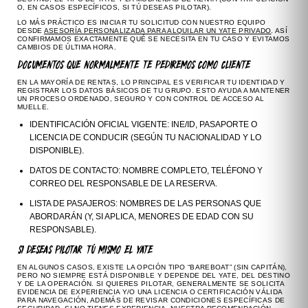
O, EN CASOS ESPECÍFICOS, SI TÚ DESEAS PILOTAR).
LO MÁS PRÁCTICO ES INICIAR TU SOLICITUD CON NUESTRO EQUIPO
DESDE
ASESORÍA PERSONALIZADA PARA ALQUILAR UN YATE PRIVADO
. ASÍ
CONFIRMAMOS EXACTAMENTE QUÉ SE NECESITA EN TU CASO Y EVITAMOS
CAMBIOS DE ÚLTIMA HORA.
DOCUMENTOS QUE NORMALMENTE TE PEDIREMOS COMO CLIENTE
EN LA MAYORÍA DE RENTAS, LO PRINCIPAL ES VERIFICAR TU IDENTIDAD Y
REGISTRAR LOS DATOS BÁSICOS DE TU GRUPO. ESTO AYUDA A MANTENER
UN PROCESO ORDENADO, SEGURO Y CON CONTROL DE ACCESO AL
MUELLE.
IDENTIFICACIÓN OFICIAL VIGENTE:
INE/ID, PASAPORTE O
LICENCIA DE CONDUCIR (SEGÚN TU NACIONALIDAD Y LO
DISPONIBLE).
DATOS DE CONTACTO:
NOMBRE COMPLETO, TELÉFONO Y
CORREO DEL RESPONSABLE DE LA RESERVA.
LISTA DE PASAJEROS:
NOMBRES DE LAS PERSONAS QUE
ABORDARÁN (Y, SI APLICA, MENORES DE EDAD CON SU
RESPONSABLE).
SI DESEAS PILOTAR TÚ MISMO EL YATE
EN ALGUNOS CASOS, EXISTE LA OPCIÓN TIPO “BAREBOAT” (SIN CAPITÁN),
PERO NO SIEMPRE ESTÁ DISPONIBLE Y DEPENDE DEL YATE, DEL DESTINO
Y DE LA OPERACIÓN. SI QUIERES PILOTAR, GENERALMENTE SE SOLICITA
EVIDENCIA DE EXPERIENCIA Y/O UNA LICENCIA O CERTIFICACIÓN VÁLIDA
PARA NAVEGACIÓN, ADEMÁS DE REVISAR CONDICIONES ESPECÍFICAS DE