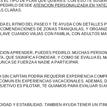
S EL TIPO DE PLAN QUE QUIERES. CON ESO TE SUGER
S PEDIRLO DESDE
ATENCION PERSONALIZADA EN YATE
AS CLARAS.
IDA EL RITMO DEL PASEO Y TE AYUDA CON DETALLES 
RECOMENDACIONES DE ZONAS TRANQUILAS, Y ORGANI
CLAVE CUANDO VIAJAS CON FAMILIA, CON ADULTOS M
TENCION APRENDER, PUEDES PEDIRLO. MUCHAS PERSO
, QUE SIGNIFICA FONDEAR, Y COMO SE EVALUA EL MA
NCA SE FUERZA A NADIE A PARTICIPAR.
 SIN CAPITAN PODRIA REQUERIR EXPERIENCIA COM
S COMUN EN EXPERIENCIAS VACACIONALES. ADEMAS, 
OBJETIVO ES PILOTAR, TE GUIAMOS PARA EVALUAR SI A
IDAD Y ESTABILIDAD. TAMBIEN AYUDA TENER UN ITI