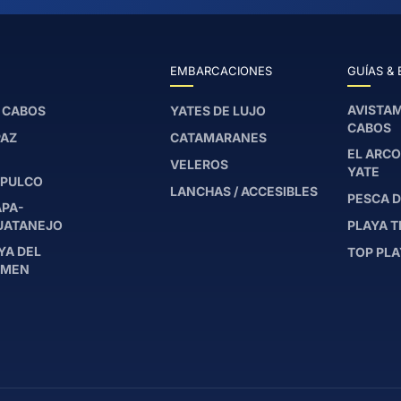
EMBARCACIONES
GUÍAS & 
AVISTAM
 CABOS
YATES DE LUJO
CABOS
PAZ
CATAMARANES
EL ARCO
VELEROS
YATE
PULCO
LANCHAS / ACCESIBLES
PESCA D
APA-
UATANEJO
PLAYA T
YA DEL
TOP PLA
RMEN