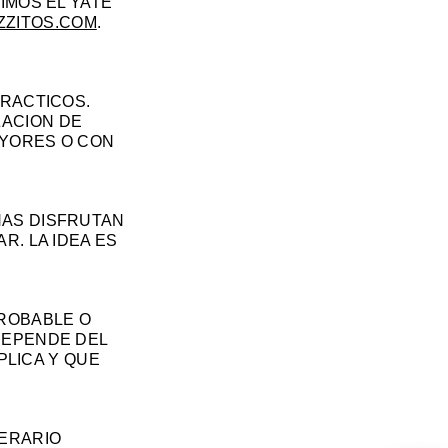
IMOS EL YATE
ZZITOS.COM
.
PRACTICOS.
ZACION DE
AYORES O CON
NAS DISFRUTAN
R. LA IDEA ES
PROBABLE O
DEPENDE DEL
PLICA Y QUE
NERARIO