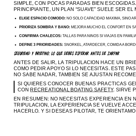
SIMPLE, CON POCAS PARADAS BIEN ESCOGIDAS. 
PRINCIPIANTE, UN PLAN “SUAVE” SUELE SER E
ELIGE ESPACIO COMODO:
NO SOLO CAPACIDAD MAXIMA, SINO A
PRIORIZA SOMBRA Y BANO:
MEJORA MUCHO EL CONFORT EN SA
CONFIRMA CHALECOS:
TALLAS PARA NINOS SI VIAJAS EN FAMILIA
DEFINE 3 PRIORIDADES:
SNORKEL, ATARDECER, COMIDA A BORD
SEGURIDAD Y BRIEFING: LO QUE DEBES ESPERAR ANTES DE ZARPAR
ANTES DE SALIR, LA TRIPULACION HACE UN BR
COMO PEDIR APOYO SI LO NECESITAS. ESTE PA
NO SABE NADAR, TAMBIEN SE AJUSTAN RECOME
SI QUIERES CONOCER BUENAS PRACTICAS G
CON
RECREATIONAL BOATING SAFETY
. SIRVE
EN RESUMEN: NO NECESITAS EXPERIENCIA EN 
TRIPULACION, LA EXPERIENCIA SE VUELVE ACC
HACERLO. Y SI DESEAS PILOTAR, TE ORIENTAMO