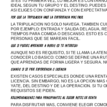
SI ES TU PRIMERA VEZ, LO MEJOR ES CONTARNO
IDEAL SEGUN TU GRUPO Y EL DESTINO. PUEDE
ASI ELIGES CON CONFIANZA Y CON EXPECTATIV
POR QUE LA TRIPULACION HACE LA EXPERIENCIA MAS FACIL
LA TRIPULACION NO SOLO NAVEGA. TAMBIEN CU
POR EJEMPLO: ENTRADA Y SALIDA DEL AGUA, 
TIEMPOS PARA COMIDA O DESCANSO. ESTO ES 
PERSONAS QUE SE MAREAN FACIL.
QUE SI PUEDES APRENDER A BORDO (SI TE INTERESA)
AUNQUE NO ES REQUISITO, SI TE LLAMA LA A
CONOCER LO BASICO: COMO SE DEFINE UNA RUTA
QUE APRENDAS DE FORMA LIGERA Y SEGURA. NU
CUANDO SI SE PIDE EXPERIENCIA O LICENCIA
EXISTEN CASOS ESPECIALES DONDE UNA RENTA
LICENCIA. SIN EMBARGO, NO ES LA OPCION MA
YATE, DEL DESTINO Y DE LA OPERACION. SI TU 
REQUISITOS SE PIDEN.
RECOMENDACIONES PARA PRINCIPIANTES AL ELEGIR BOTES DE RENTA
PARA DISFRUTAR MAS, CONVIENE ELEGIR COMOD