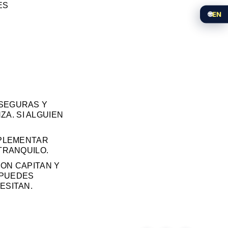
ES
🌐
EN
 SEGURAS Y
A. SI ALGUIEN
.
MPLEMENTAR
TRANQUILO.
CON CAPITAN Y
 PUEDES
ESITAN.