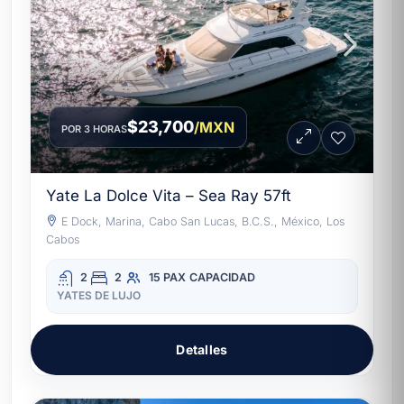
$23,700
/MXN
POR 3 HORAS
Yate La Dolce Vita – Sea Ray 57ft
E Dock, Marina, Cabo San Lucas, B.C.S., México, Los
Cabos
2
2
15 PAX
CAPACIDAD
YATES DE LUJO
Detalles