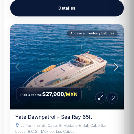
Detalles
Acceso alimentos y bebidas
$27,900
/MXN
POR 3 HORAS
Yate Dawnpatrol – Sea Ray 65ft
La Terminal de Cabo, El Medano Ejidal, Cabo San
Lucas, B.C.S., México, Los Cabos