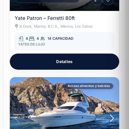
Yate Patron – Ferretti 80ft
B Dock, Marina, B.C.S., México, Los Cabos
4
4
14
CAPACIDAD
YATES DE LUJO
Detalles
Acceso alimentos y bebidas