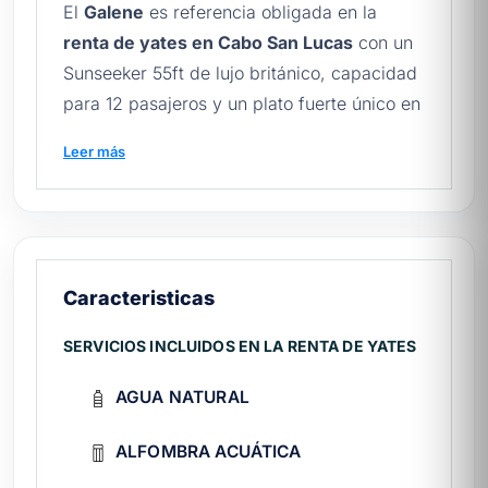
El
Galene
es referencia obligada en la
renta de yates en Cabo San Lucas
con un
Sunseeker 55ft de lujo británico, capacidad
para 12 pasajeros y un plato fuerte único en
la flota: ceviche fresco y guacamole
Leer más
preparados a bordo sin costo extra. Dentro
de nuestro catálogo de
yates en Los
Cabos
, el Galene destaca como el yate con
la mejor experiencia gastronómica a bordo,
ideal para grupos que valoran la comida
Caracteristicas
marina fresca tanto como las vistas al Arco.
Además, los
SERVICIOS INCLUIDOS EN LA RENTA DE YATES
yates Sunseeker
son
referencia británica del lujo náutico, con
AGUA NATURAL
líneas elegantes y construcción artesanal en
Poole, Inglaterra.
ALFOMBRA ACUÁTICA
¿Qué incluye la renta del Galene?