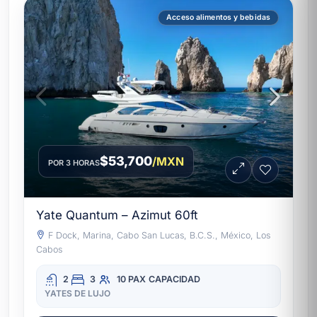
Acceso alimentos y bebidas
$53,700
/MXN
POR 3 HORAS
Yate Quantum – Azimut 60ft
F Dock, Marina, Cabo San Lucas, B.C.S., México, Los
Cabos
2
3
10 PAX
CAPACIDAD
YATES DE LUJO