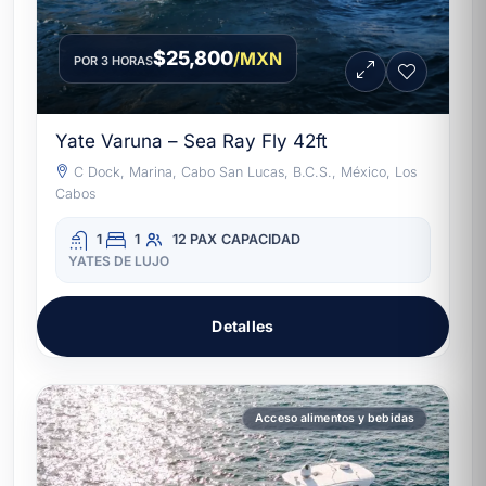
$25,800
/MXN
POR 3 HORAS
Yate Varuna – Sea Ray Fly 42ft
C Dock, Marina, Cabo San Lucas, B.C.S., México, Los
Cabos
1
1
12 PAX
CAPACIDAD
YATES DE LUJO
Detalles
Acceso alimentos y bebidas