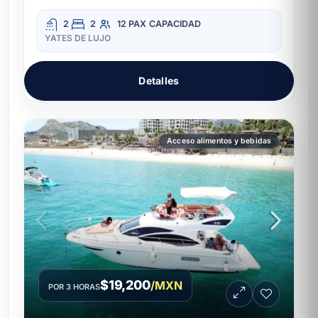
2
2
12 PAX
CAPACIDAD
YATES DE LUJO
Detalles
Acceso alimentos y bebidas
$19,200
/MXN
POR 3 HORAS