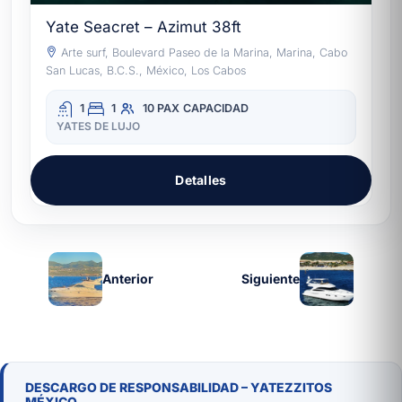
Yate Seacret – Azimut 38ft
Arte surf, Boulevard Paseo de la Marina, Marina, Cabo
San Lucas, B.C.S., México, Los Cabos
1
1
10 PAX
CAPACIDAD
YATES DE LUJO
Detalles
Anterior
Siguiente
DESCARGO DE RESPONSABILIDAD – YATEZZITOS
MÉXICO