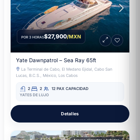
$27,900
/MXN
POR 3 HORAS
Yate Dawnpatrol – Sea Ray 65ft
La Terminal de Cabo, El Medano Ejidal, Cabo San
Lucas, B.C.S., México, Los Cabos
2
2
12 PAX
CAPACIDAD
YATES DE LUJO
Detalles