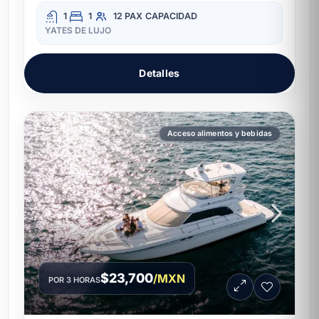
1
1
12 PAX
CAPACIDAD
YATES DE LUJO
Detalles
Acceso alimentos y bebidas
$23,700
/MXN
POR 3 HORAS