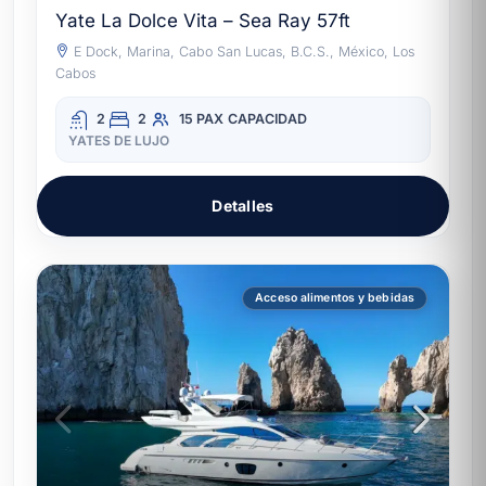
Yate La Dolce Vita – Sea Ray 57ft
E Dock, Marina, Cabo San Lucas, B.C.S., México, Los
Cabos
2
2
15 PAX
CAPACIDAD
YATES DE LUJO
Detalles
Acceso alimentos y bebidas