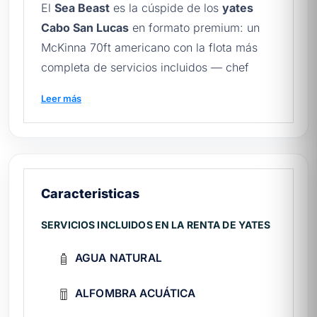
El
Sea Beast
es la cúspide de los
yates
Cabo San Lucas
en formato premium: un
McKinna 70ft americano con la flota más
completa de servicios incluidos — chef
privado, bartender, equipo de pesca
Leer más
completo y suite nupcial — para hasta 12
pasajeros. Dentro de nuestro catálogo de
yates en Los Cabos
, el Sea Beast destaca
como el yate “todo incluido” más equipado:
el único con chef y bartender a bordo sin
Caracteristicas
costo extra. Además, los yates McKinna son
referencia americana de robustez náutica,
SERVICIOS INCLUIDOS EN LA RENTA DE YATES
construidos para travesías extendidas con
AGUA NATURAL
interiores de lujo, como describe
Cabo San
Lucas en Wikipedia
.
ALFOMBRA ACUÁTICA
¿Qué incluye la renta del Sea Beast?