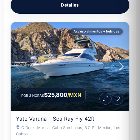
Detalles
Acceso alimentos y bebidas
$25,800
/MXN
POR 3 HORAS
Yate Varuna – Sea Ray Fly 42ft
C Dock, Marina, Cabo San Lucas, B.C.S., México, Los
Cabos