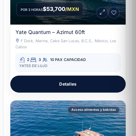
$53,700
/MXN
POR 3 HORAS
Yate Quantum – Azimut 60ft
F Dock, Marina, Cabo San Lucas, B.C.S., México, Los
Cabos
2
3
10 PAX
CAPACIDAD
YATES DE LUJO
Detalles
Acceso alimentos y bebidas