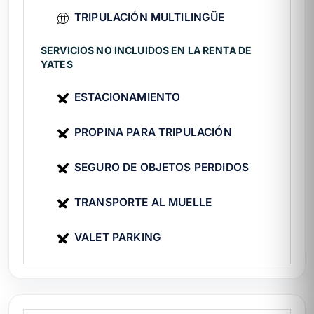
Bay
TRIPULACIÓN MULTILINGÜE
Snorkel premium en arrecifes naturales
SERVICIOS NO INCLUIDOS EN LA RENTA DE
protegidos. El flybridge del Sea Beast es
YATES
plataforma ideal para asolearse mientras el
grupo bucea. Consulta
Santa María Bay
y
ESTACIONAMIENTO
Chileno Bay
para planear el itinerario.
PROPINA PARA TRIPULACIÓN
🐋 Avistamiento de ballenas
(dic-mar)
SEGURO DE OBJETOS PERDIDOS
De diciembre a marzo el Sea Beast es
TRANSPORTE AL MUELLE
plataforma premium para el
avistamiento
de ballenas jorobadas en Los Cabos
. La
VALET PARKING
estabilidad del McKinna 70ft permite
acercamientos cómodos con servicio de
chef a bordo.