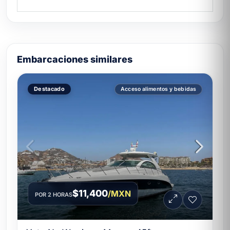
Cenas de gala premium:
chef privado +
bartender + suite nupcial + terraza con
vista al Arco.
Bodas íntimas a bordo:
formato 12 +
chef + ceremonia bajo el atardecer del
Embarcaciones similares
Pacífico.
Aniversarios gastronómicos:
ceviche,
Destacado
Acceso alimentos y bebidas
guacamole y fruta fresca preparados por
chef privado.
Cumpleaños premium:
bartender +
sound system + luces subacuáticas +
experiencia nocturna.
Pesca con catering:
equipo de pesca +
chef que prepara al instante lo que
pesques. Único en la flota Cabo San
$11,400
/MXN
POR 2 HORAS
Lucas.
Especificaciones técnicas del Sea Beast