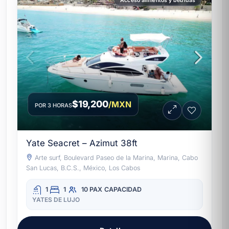
Acceso alimentos y bebidas
$19,200
/MXN
POR 3 HORAS
Yate Seacret – Azimut 38ft
Arte surf, Boulevard Paseo de la Marina, Marina, Cabo
San Lucas, B.C.S., México, Los Cabos
1
1
10 PAX
CAPACIDAD
YATES DE LUJO