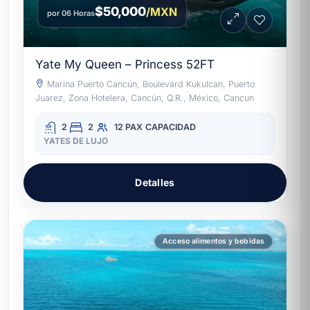
$50,000
/MXN
por 06 Horas
Yate My Queen – Princess 52FT
Marina Puerto Cancún, Boulevard Kukulcan, Puerto
Juarez, Zona Hotelera, Cancún, Q.R., México, Cancun
2
2
12 PAX
CAPACIDAD
YATES DE LUJO
Detalles
Acceso alimentos y bebidas