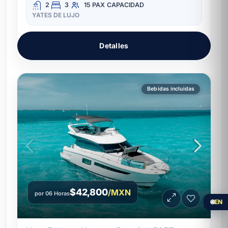
2
3
15 PAX
CAPACIDAD
YATES DE LUJO
Detalles
Bebidas incluidas
$42,800
/MXN
por 06 Horas
🌐
EN