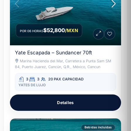
$52,800
/MXN
POR 06 HORAS
Yate Escapada – Sundancer 70ft
Marina Hacienda del Mar, Carretera a Punta Sam SM
84, Puerto Juarez, Cancún, Q.R., México, Cancun
3
3
20 PAX
CAPACIDAD
YATES DE LUJO
Detalles
Bebidas incluidas