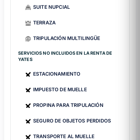
formulario. Asimismo, revisa antes
SUITE NUPCIAL
cuánto
cuesta rentar un yate en Cancún
para
TERRAZA
planear tu presupuesto.
TRIPULACIÓN MULTILINGÜE
SERVICIOS NO INCLUIDOS EN LA RENTA DE
YATES
ESTACIONAMIENTO
IMPUESTO DE MUELLE
PROPINA PARA TRIPULACIÓN
SEGURO DE OBJETOS PERDIDOS
TRANSPORTE AL MUELLE