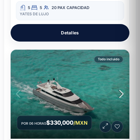
5
5
20 PAX
CAPACIDAD
YATES DE LUJO
Detalles
Todo incluido
$330,000
/MXN
POR 06 HORAS