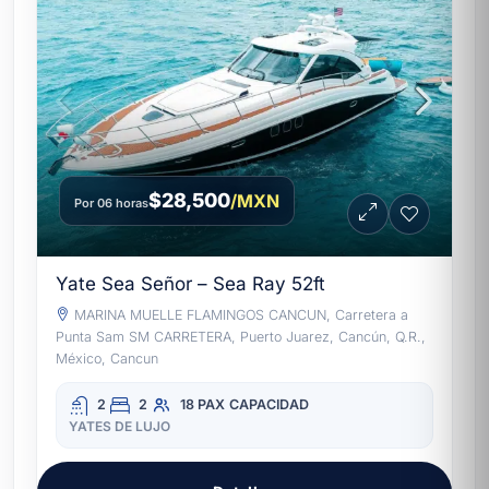
$28,500
/MXN
Por 06 horas
Yate Sea Señor – Sea Ray 52ft
MARINA MUELLE FLAMINGOS CANCUN, Carretera a
Punta Sam SM CARRETERA, Puerto Juarez, Cancún, Q.R.,
México, Cancun
2
2
18 PAX
CAPACIDAD
YATES DE LUJO