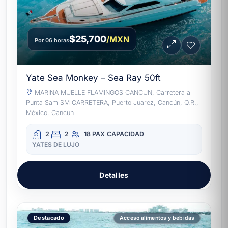
$25,700
/MXN
Por 06 horas
Yate Sea Monkey – Sea Ray 50ft
MARINA MUELLE FLAMINGOS CANCUN, Carretera a
Punta Sam SM CARRETERA, Puerto Juarez, Cancún, Q.R.,
México, Cancun
2
2
18 PAX
CAPACIDAD
YATES DE LUJO
Detalles
Destacado
Acceso alimentos y bebidas