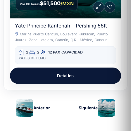
$51,500
/MXN
Por 06 horas
Yate Principe Kantenah – Pershing 56ft
Marina Puerto Cancún, Boulevard Kukulcan, Puerto
Juarez, Zona Hotelera, Cancún, Q.R., México, Cancun
2
2
12 PAX
CAPACIDAD
YATES DE LUJO
Detalles
Anterior
Siguiente