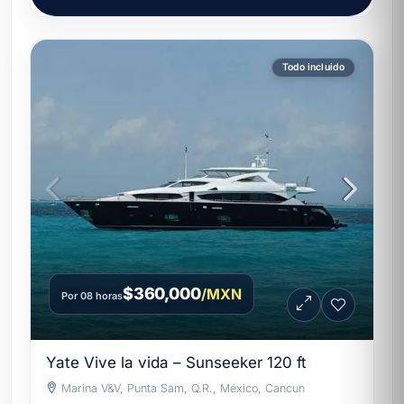
Todo incluido
$360,000
/MXN
Por 08 horas
Yate Vive la vida – Sunseeker 120 ft
Marina V&V, Punta Sam, Q.R., México, Cancun