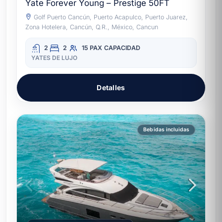
Yate Forever Young – Prestige 50FT
Golf Puerto Cancún, Puerto Acapulco, Puerto Juarez,
Zona Hotelera, Cancún, Q.R., México, Cancun
2
2
15 PAX
CAPACIDAD
YATES DE LUJO
Detalles
Bebidas incluidas