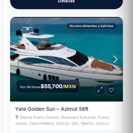
Detalles
Acceso alimentos y bebidas
$55,700
/MXN
Por 06 Horas
Yate Golden Sun – Azimut 58ft
Marina Puerto Cancún, Boulevard Kukulcan, Puerto
Juarez, Zona Hotelera, Cancún, Q.R., México, Cancun