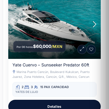
$60,000
/MXN
Por 06 horas
Yate Cuervo – Sunseeker Predator 60ft
Marina Puerto Cancún, Boulevard Kukulcan, Puerto
Juarez, Zona Hotelera, Cancún, Q.R., México, Cancun
2
3
15 PAX
CAPACIDAD
YATES DE LUJO
Detalles