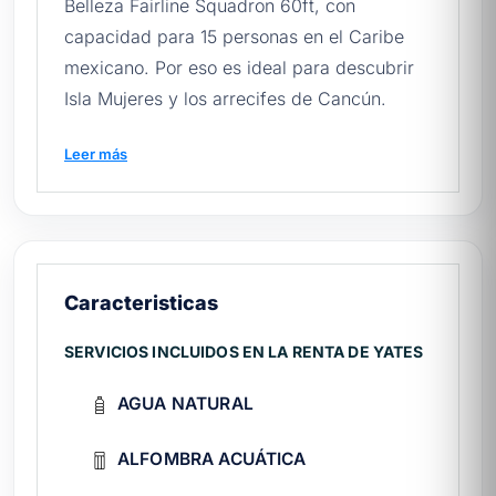
Belleza Fairline Squadron 60ft, con
capacidad para 15 personas en el Caribe
mexicano. Por eso es ideal para descubrir
Isla Mujeres y los arrecifes de Cancún.
Conoce más sobre la
renta de yates en
Leer más
Cancún
y reserva la tuya.
Antes de zarpar, te conviene leer
buceo y
snorkel
y nuestra
guía rápida para rentar
yates en México
.
Caracteristicas
🛥️ ¿Qué incluye tu experiencia?
SERVICIOS INCLUIDOS EN LA RENTA DE YATES
Tripulación:
capitán experto y marinero
atento durante todo el recorrido.
AGUA NATURAL
A bordo:
clima, cocina, comedor
exterior.
ALFOMBRA ACUÁTICA
Bienvenida:
agua natural, cervezas