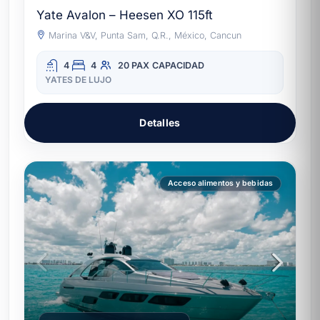
Yate Avalon – Heesen XO 115ft
Marina V&V, Punta Sam, Q.R., México, Cancun
4
4
20 PAX
CAPACIDAD
YATES DE LUJO
Detalles
Acceso alimentos y bebidas