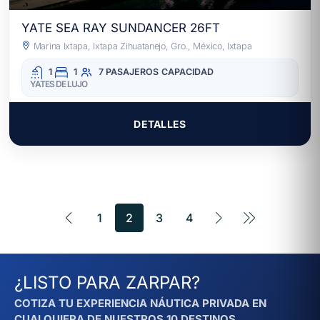
YATE SEA RAY SUNDANCER 26FT
Marina Ixtapa, Ixtapa Zihuatanejo, Gro., México, Ixtapa
1
1
7 PASAJEROS
CAPACIDAD
YATES DE LUJO
DETALLES
1
2
3
4
¿LISTO PARA ZARPAR?
COTIZA TU EXPERIENCIA NÁUTICA PRIVADA EN
CUALQUIERA DE NUESTROS 10 DESTINOS.