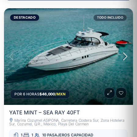
DESTACADO
TODO INCLUIDO
POR 6 HORAS
$46,000
/MXN
YATE MINT – SEA RAY 40FT
Marina Cozumel ASIPONA, Carretera Costera Sur, Zona Hotelera
Sur, Cozumel, Q.R., México, Playa Del Carmen
1
1
10 PASAJEROS
CAPACIDAD