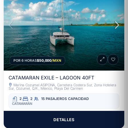
POR 6 HORAS
$50,000
/MXN
CATAMARAN EXILE – LAGOON 40FT
Marina Cozumel ASIPONA, Carretera Costera Sur, Zona Hotelera
Sur, Cozumel, Q.R., México, Playa Del Carmen
2
2
15 PASAJEROS
CAPACIDAD
CATAMARÁN
DETALLES