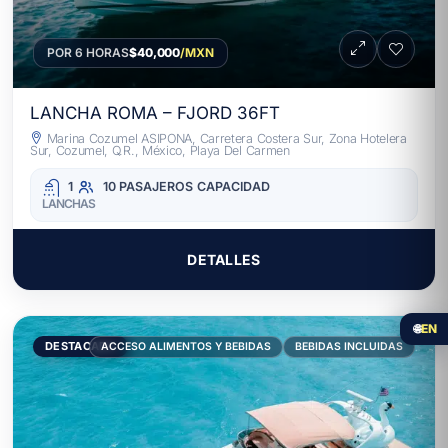
POR 6 HORAS
$40,000
/MXN
LANCHA ROMA – FJORD 36FT
Marina Cozumel ASIPONA, Carretera Costera Sur, Zona Hotelera
Sur, Cozumel, Q.R., México, Playa Del Carmen
1
10 PASAJEROS
CAPACIDAD
LANCHAS
DETALLES
🌐
EN
DESTACADO
ACCESO ALIMENTOS Y BEBIDAS
BEBIDAS INCLUIDAS