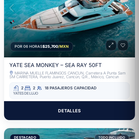
POR 06 HORAS
$25,700
/MXN
YATE SEA MONKEY – SEA RAY 50FT
MARINA MUELLE FLAMINGOS CANCUN, Carretera A Punta Sam
SM CARRETERA, Puerto Juarez, Cancún, Q.R., México, Cancun
2
2
18 PASAJEROS
CAPACIDAD
YATES DE LUJO
DETALLES
DESTACADO
TODO INCLUIDO