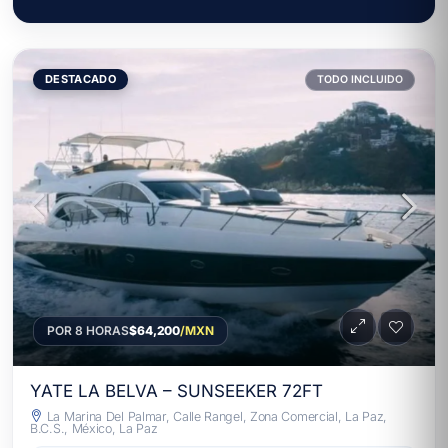
DESTACADO
TODO INCLUIDO
POR 8 HORAS
$64,200
/MXN
YATE LA BELVA – SUNSEEKER 72FT
La Marina Del Palmar, Calle Rangel, Zona Comercial, La Paz,
B.C.S., México, La Paz