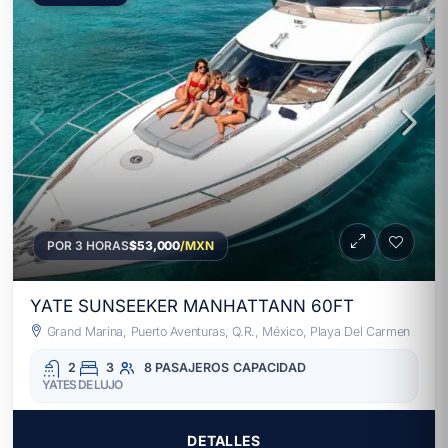
POR 3 HORAS
$53,000
/MXN
YATE SUNSEEKER MANHATTANN 60FT
Grand Marina, Puerto Aventuras, Q.R., México, Playa Del Carmen
2
3
8 PASAJEROS
CAPACIDAD
YATES DE LUJO
DETALLES