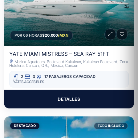
POR 06 HORAS
$20,000
/MXN
YATE MIAMI MISTRESS – SEA RAY 51FT
Marina Aquatours, Boulevard Kukulcan, Kukulcan Boulevard, Zona
Hotelera, Cancún, Q.R., México, Cancun
2
3
17 PASAJEROS
CAPACIDAD
YATES ACCESIBLES
DETALLES
DESTACADO
TODO INCLUIDO