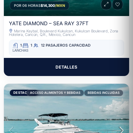
POR 06 HORAS
$14,300
/MXN
YATE DIAMOND – SEA RAY 37FT
Marina Kaybal, Boulevard Kukulcan, Kukulcan Boulevard, Zona
Hotelera, Cancún, Q.R., México, Cancun
1
1
12 PASAJEROS
CAPACIDAD
LANCHAS
DETALLES
DESTACADO
ACCESO ALIMENTOS Y BEBIDAS
BEBIDAS INCLUIDAS