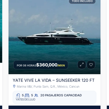
TODO INCLUIDO
$360,000
POR 08 HORAS
/MXN
YATE VIVE LA VIDA – SUNSEEKER 120 FT
Marina V&V, Punta Sam, Q.R., México, Cancun
5
5
20 PASAJEROS
CAPACIDAD
YATES DE LUJO