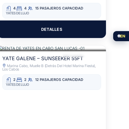
4
4
15 PASAJEROS
CAPACIDAD
YATES DE LUJO
DETALLES
🌐
EN
$30,000
POR 3 HORAS
/MXN
BEBIDAS INCLUIDAS
YATE GALENE – SUNSEEKER 55FT
Marina Cabo, Muelle B (detrás Del Hotel Marina Fiesta),
Los Cabos
2
2
12 PASAJEROS
CAPACIDAD
YATES DE LUJO