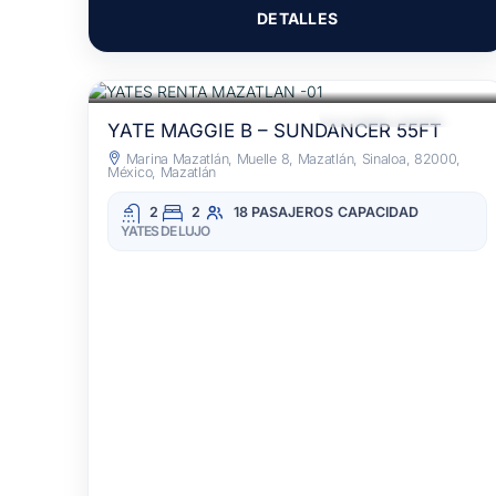
DETALLES
$25,800
POR 3 HORAS
/MXN
ALIMENTOS INCLUIDOS
YATE MAGGIE B – SUNDANCER 55FT
Marina Mazatlán, Muelle 8, Mazatlán, Sinaloa, 82000,
México, Mazatlán
2
2
18 PASAJEROS
CAPACIDAD
YATES DE LUJO