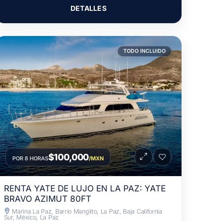
DETALLES
TODO INCLUIDO
$100,000
POR 8 HORAS
/MXN
RENTA YATE DE LUJO EN LA PAZ: YATE
BRAVO AZIMUT 80FT
Marina La Paz, Barrio Manglito, La Paz, Baja California
Sur, México, La Paz