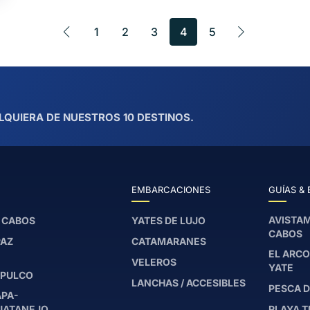
1
2
3
4
5
LQUIERA DE NUESTROS 10 DESTINOS.
EMBARCACIONES
GUÍAS & 
AVISTAM
 CABOS
YATES DE LUJO
CABOS
PAZ
CATAMARANES
EL ARCO
VELEROS
YATE
PULCO
LANCHAS / ACCESIBLES
PESCA D
APA-
UATANEJO
PLAYA T