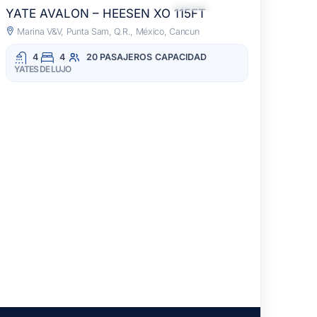
TODO INCLUIDO
YATE AVALON – HEESEN XO 115FT
Marina V&V, Punta Sam, Q.R., México, Cancun
4
4
20 PASAJEROS
CAPACIDAD
YATES DE LUJO