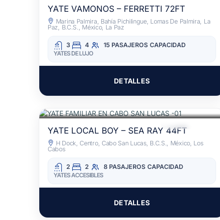
YATE VAMONOS – FERRETTI 72FT
Marina Palmira, Bahía Pichilingue, Lomas De Palmira, La
Paz, B.C.S., México, La Paz
3
4
15 PASAJEROS
CAPACIDAD
YATES DE LUJO
DETALLES
$25,800
POR 3 HORAS
/MXN
TODO INCLUIDO
YATE LOCAL BOY – SEA RAY 44FT
H Dock, Centro, Cabo San Lucas, B.C.S., México, Los
Cabos
2
2
8 PASAJEROS
CAPACIDAD
YATES ACCESIBLES
DETALLES