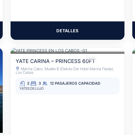
DETALLES
$42,900
POR 3 HORAS
/MXN
TODO INCLUIDO
YATE CARINA – PRINCESS 60FT
Marina Cabo, Muelle B (detrás Del Hotel Marina Fiesta),
Los Cabos
2
3
12 PASAJEROS
CAPACIDAD
YATES DE LUJO