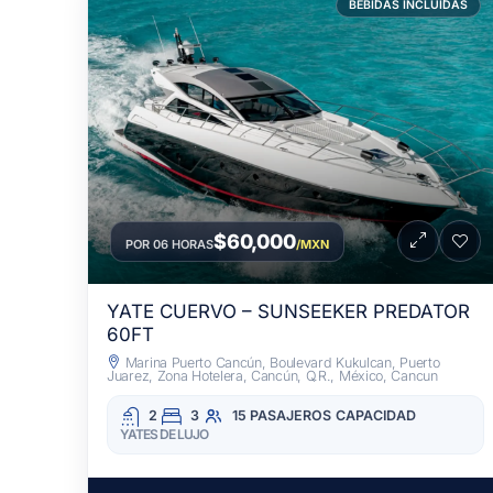
BEBIDAS INCLUIDAS
$60,000
POR 06 HORAS
/MXN
YATE CUERVO – SUNSEEKER PREDATOR
60FT
Marina Puerto Cancún, Boulevard Kukulcan, Puerto
Juarez, Zona Hotelera, Cancún, Q.R., México, Cancun
2
3
15 PASAJEROS
CAPACIDAD
YATES DE LUJO