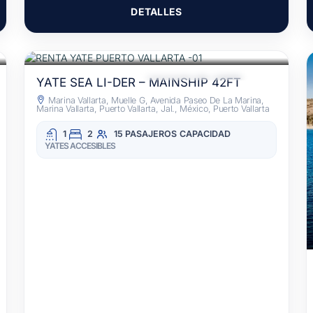
DETALLES
$18,000
POR 4 HORAS
/MXN
ACCESO ALIMENTOS Y BEBIDAS
YATE SEA LI-DER – MAINSHIP 42FT
Marina Vallarta, Muelle G, Avenida Paseo De La Marina,
Marina Vallarta, Puerto Vallarta, Jal., México, Puerto Vallarta
1
2
15 PASAJEROS
CAPACIDAD
YATES ACCESIBLES