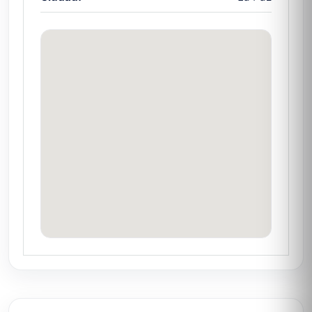
Escríbenos por WhatsApp o llena el
formulario. Asimismo, revisa antes
cuánto
cuesta rentar un yate
para planear tu
presupuesto.