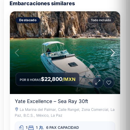
Embarcaciones similares
Destacado
Todo incluido
$22,800
/MXN
POR 8 HORAS
Yate Excellence – Sea Ray 30ft
La Marina del Palmar, Calle Rangel, Zona Comercial, La
Paz, B.C.S., México, La Paz
1
1
6 PAX
CAPACIDAD