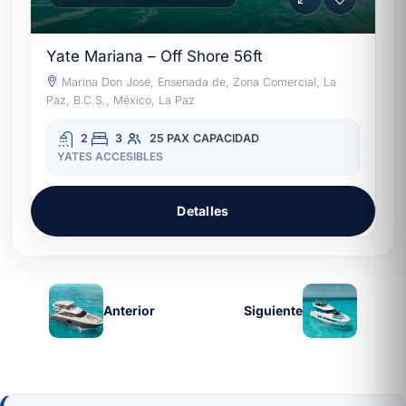
Yate Mariana – Off Shore 56ft
Marina Don José, Ensenada de, Zona Comercial, La
Paz, B.C.S., México, La Paz
2
3
25 PAX
CAPACIDAD
YATES ACCESIBLES
Detalles
Anterior
Siguiente