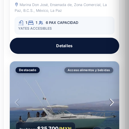
Marina Don José, Ensenada de, Zona Comercial, La
Paz, B.C.S., México, La Paz
1
1
6 PAX
CAPACIDAD
YATES ACCESIBLES
Detalles
Destacado
Acceso alimentos y bebidas
$35,700
/MXN