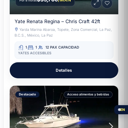
Por 8 horas
Yate Renata Regina – Chris Craft 42ft
Yarda Marina Abaroa, Topete, Zona Comercial, La Paz,
B.C.S., México, La Paz
1
1
12 PAX
CAPACIDAD
YATES ACCESIBLES
Detalles
Destacado
Acceso alimentos y bebidas
🌐
EN