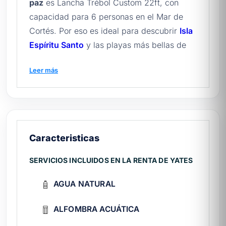
paz
es Lancha Trébol Custom 22ft, con
capacidad para 6 personas en el Mar de
Cortés. Por eso es ideal para descubrir
Isla
Espíritu Santo
y las playas más bellas de
Baja California Sur. Conoce más sobre la
Leer más
renta de yates en La Paz
y reserva la tuya.
Antes de zarpar, te conviene leer
qué hacer
en La Paz
y nuestra
guía rápida para rentar
yates en México
.
Caracteristicas
🛥️ ¿Qué incluye tu experiencia?
SERVICIOS INCLUIDOS EN LA RENTA DE YATES
Tripulación:
capitán experto y marinero
atento durante todo el recorrido.
AGUA NATURAL
Bienvenida:
agua natural, cervezas,
ceviches incluidos.
ALFOMBRA ACUÁTICA
Diversión:
alfombra acuática, equipo de