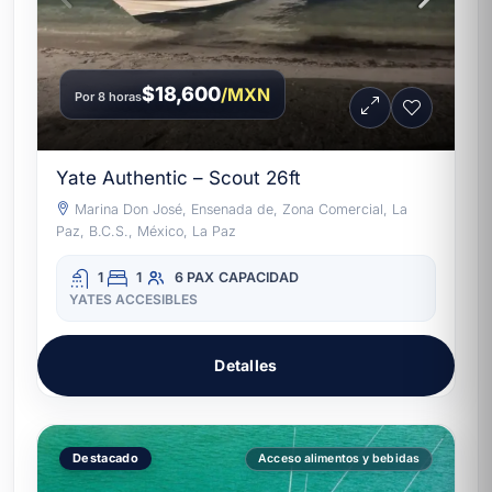
$18,600
/MXN
Por 8 horas
Yate Authentic – Scout 26ft
Marina Don José, Ensenada de, Zona Comercial, La
Paz, B.C.S., México, La Paz
1
1
6 PAX
CAPACIDAD
YATES ACCESIBLES
Detalles
Destacado
Acceso alimentos y bebidas