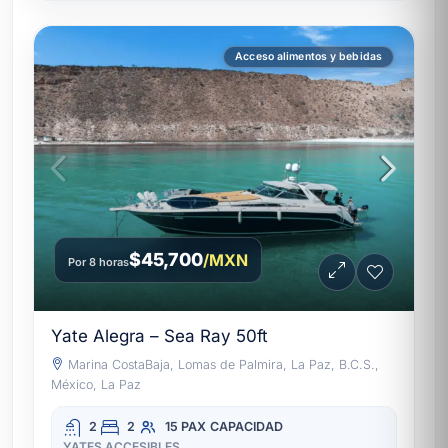
Acceso alimentos y bebidas
$45,700
/MXN
Por 8 horas
Yate Alegra – Sea Ray 50ft
Marina CostaBaja, Lomas de Palmira, La Paz, B.C.S.,
México, La Paz
2
2
15 PAX
CAPACIDAD
YATES ACCESIBLES