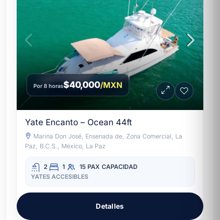
$40,000
/MXN
Por 8 horas
Yate Encanto – Ocean 44ft
Marina Don José, Ensenada de, Zona Comercial, La
Paz, B.C.S., México, La Paz
2
1
15 PAX
CAPACIDAD
YATES ACCESIBLES
Detalles