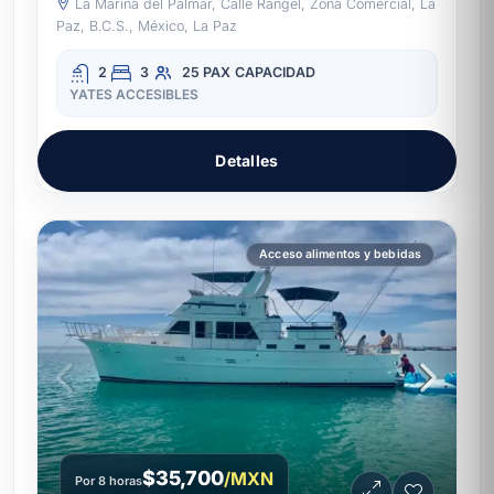
La Marina del Palmar, Calle Rangel, Zona Comercial, La
Paz, B.C.S., México, La Paz
2
3
25 PAX
CAPACIDAD
YATES ACCESIBLES
Detalles
Acceso alimentos y bebidas
$35,700
/MXN
Por 8 horas